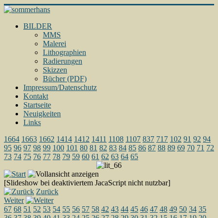
BILDER
MMS
Malerei
Lithographien
Radierungen
Skizzen
Bücher (PDF)
Impressum/Datenschutz
Kontakt
Startseite
Neuigkeiten
Links
1664
1663
1662
1414
1412
1411
1108
1107
837
717
102
91
92
94
95
96
97
98
99
100
101
80
81
82
83
84
85
86
87
88
89
69
70
71
72
73
74
75
76
77
78
79
59
60
61
62
63
64
65
[Slideshow bei deaktiviertem JacaScript nicht nutzbar]
Zurück
Weiter
67
68
51
52
53
54
55
56
57
58
42
43
44
45
46
47
48
49
50
34
35
36
37
38
39
40
41
33
24
25
26
27
28
29
30
31
32
15
16
17
19
20