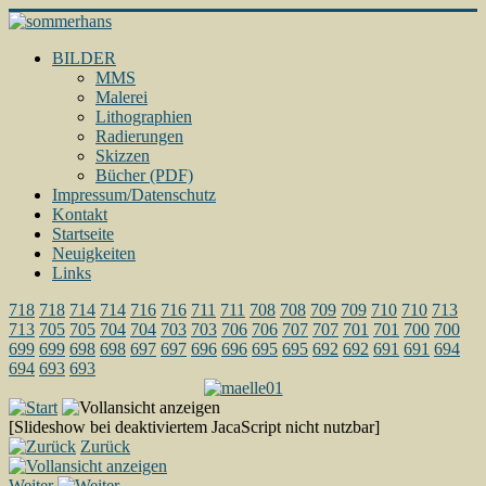
BILDER
MMS
Malerei
Lithographien
Radierungen
Skizzen
Bücher (PDF)
Impressum/Datenschutz
Kontakt
Startseite
Neuigkeiten
Links
718
718
714
714
716
716
711
711
708
708
709
709
710
710
713
713
705
705
704
704
703
703
706
706
707
707
701
701
700
700
699
699
698
698
697
697
696
696
695
695
692
692
691
691
694
694
693
693
[Slideshow bei deaktiviertem JacaScript nicht nutzbar]
Zurück
Weiter