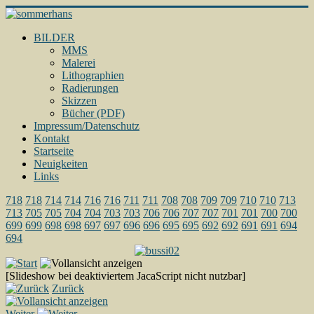
BILDER
MMS
Malerei
Lithographien
Radierungen
Skizzen
Bücher (PDF)
Impressum/Datenschutz
Kontakt
Startseite
Neuigkeiten
Links
718
718
714
714
716
716
711
711
708
708
709
709
710
710
713
713
705
705
704
704
703
703
706
706
707
707
701
701
700
700
699
699
698
698
697
697
696
696
695
695
692
692
691
691
694
694
[Slideshow bei deaktiviertem JacaScript nicht nutzbar]
Zurück
Weiter