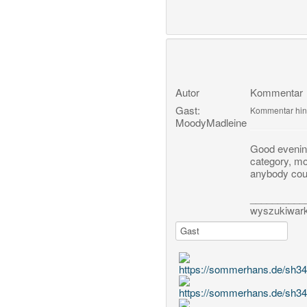
Autor
Kommentar
Gast:
Kommentar hin
MoodyMadleine
Good evening 
category, mo
anybody coul
__________
wyszukiwar